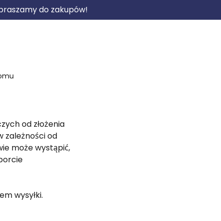
zapraszamy do zakupów!
domu
zych od złożenia
w zależności od
wie może wystąpić,
porcie
em wysyłki.