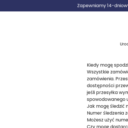
Zapewniamy 14-dniowy 
Urod
Kiedy mogę spodzi
Wszystkie zamówie
zamówienia. Przesy
dostępności przewo
jeśli przesyłka wy
spowodowanego us
Jak mogę śledzić
Numer śledzenia z
Możesz użyć numeru
Czy mogę dostarcz