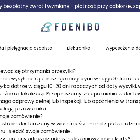
bezpłatny zwrot i wymianę + płatność przy odbiorze, 
a i pielęgnacja osobista
Elektronika
Wyposażenie 
ewać się otrzymania przesyłki?
nia wysyłane są z naszego magazynu w ciągu 3 dni roboc
łka dotrze w ciągu 10-20 dni roboczych od daty wysyłki, 
źnika i lokalizacji. Przepraszamy, że opóźnienie w dosta
maga odprawy celnej lub inspekcji, lub opóźnienia w trans
ługą przewoźnika.
 moje zamówienie?
ostanie dostarczony w wiadomości e-mail z potwierdzeni
 i śledzić swoje zamówienie .
yć na inny adres niż adres rozliczeniowy mojej karty?