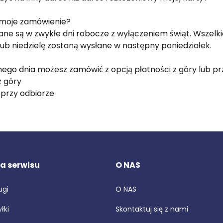
 moje zamówienie?
ne są w zwykłe dni robocze z wyłączeniem świąt. Wszelk
lub niedzielę zostaną wysłane w następny poniedziałek.
go dnia możesz zamówić z opcją płatności z góry lub prz
z góry
ć przy odbiorze
a serwisu
O NAS
ugi
O NAS
łki
Skontaktuj się z nami